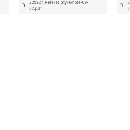
220927_Referat_Styremote-09-
2
22.pdf
2
RESSURSBANK