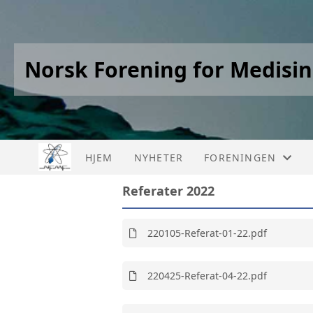
Norsk Forening for Medisin
HJEM
NYHETER
FORENINGEN
Referater 2022
ÅRSMØTER
OM FORENINGEN
220105-Referat-01-22.pdf
VERV
220425-Referat-04-22.pdf
VEDTEKTER