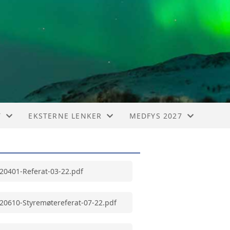
T
EKSTERNE LENKER
MEDFYS 2027
TSKJEMA
EFOMP
INFORMASJON
NACP
20401-Referat-03-22.pdf
20610-Styremøtereferat-07-22.pdf