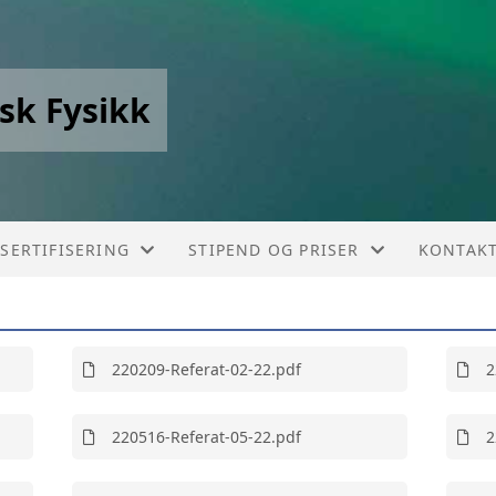
sk Fysikk
SERTIFISERING
STIPEND OG PRISER
KONTAK
INTENSJON
DOKTORGRADSPRIS
KONTAK
UTDANNINGSPROGRAM
PROFILERINGSPRIS
STYRET
220209-Referat-02-22.pdf
2
SERTIFISERINGSPROSESS
REISESTIPEND
220516-Referat-05-22.pdf
2
CPD - SPESIALIST
INNVILGEDE STIPEND