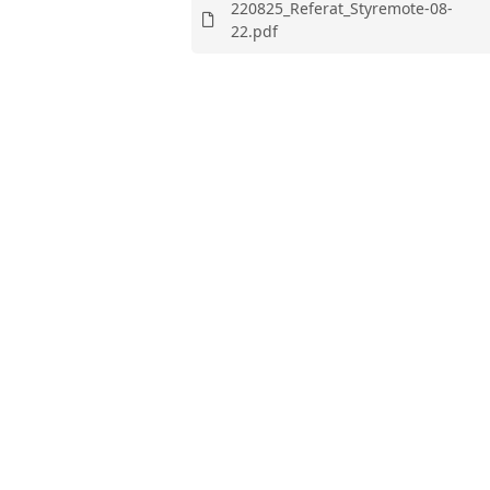
220825_Referat_Styremote-08-
22.pdf
MEDLEMSKAP
REFERATER