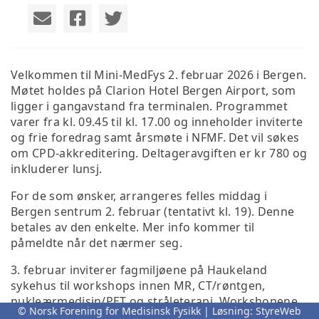
Velkommen til Mini-MedFys 2. februar 2026 i Bergen.
Møtet holdes på Clarion Hotel Bergen Airport, som
ligger i gangavstand fra terminalen. Programmet
varer fra kl. 09.45 til kl. 17.00 og inneholder inviterte
og frie foredrag samt årsmøte i NFMF. Det vil søkes
om CPD-akkreditering. Deltageravgiften er kr 780 og
inkluderer lunsj.
For de som ønsker, arrangeres felles middag i
Bergen sentrum 2. februar (tentativt kl. 19). Denne
betales av den enkelte. Mer info kommer til
påmeldte når det nærmer seg.
3. februar inviterer fagmiljøene på Haukeland
sykehus til workshops innen MR, CT/røntgen,
nukleærmedisin/PET og stråleterapi. Workshopene
© Norsk Forening for Medisinsk Fysikk | Løsning:
StyreWeb
avsluttes med lunsj (MR har program hele dagen). Se